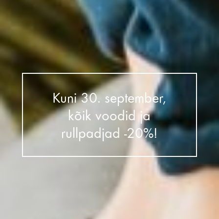
Kuni 30. september,
kõik voodid ja
rullpadjad -20%!