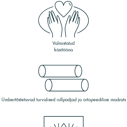
Valmistatud
käsitööna
Ümbertõstetavad turvalised rullpadjad ja ortopeediline madrats