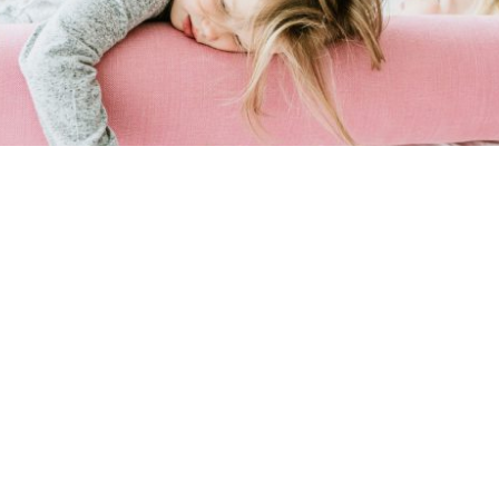
The Couch Without Ouch on unikaalne
lastevoodi. Siin pole võimalik end ära
lüüa ega takerduda piirdepulkadesse