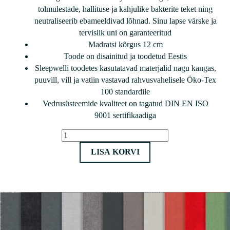
tolmulestade, hallituse ja kahjulike bakterite teket ning
neutraliseerib ebameeldivad lõhnad. Sinu lapse värske ja
tervislik uni on garanteeritud
Madratsi kõrgus 12 cm
Toode on disainitud ja toodetud Eestis
Sleepwelli toodetes kasutatavad materjalid nagu kangas,
puuvill, vill ja vatiin vastavad rahvusvahelisele Öko-Tex
100 standardile
Vedrusüsteemide kvaliteet on tagatud DIN EN ISO
9001 sertifikaadiga
Sleepwell
madrats
LISA KORVI
Blue
Children
Plus
80x160
kogus