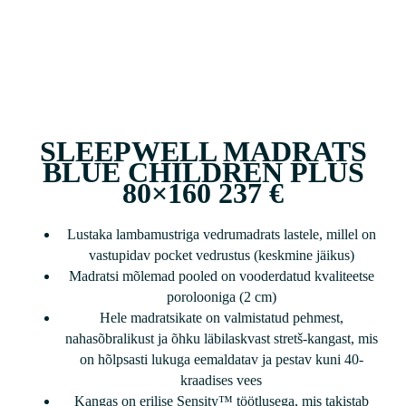
SLEEPWELL MADRATS
BLUE CHILDREN PLUS
80×160 237 €
Lustaka lambamustriga vedrumadrats lastele, millel on
vastupidav pocket vedrustus (keskmine jäikus)
Madratsi mõlemad pooled on vooderdatud kvaliteetse
porolooniga (2 cm)
Hele madratsikate on valmistatud pehmest,
nahasõbralikust ja õhku läbilaskvast stretš-kangast, mis
on hõlpsasti lukuga eemaldatav ja pestav kuni 40-
kraadises vees
Kangas on erilise Sensity™ töötlusega, mis takistab